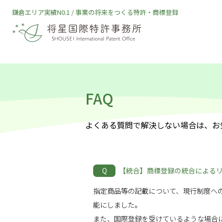
Skip
鎌倉エリア実績N0.1 / 事業の将来をつくる特許・商標登録
to
content
FAQ
よくある質問で解決しない場合は、お
Q
【統合】商標登録の統合による
指定商品等の記載について、現行制度へ
能にしました。
また、国際登録を受けているような場合