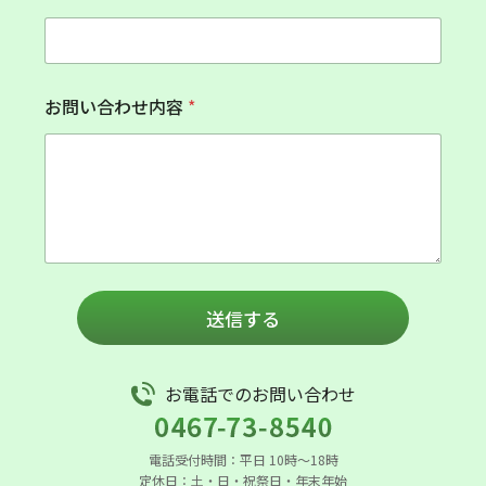
い
合
わ
せ
内
お問い合わせ内容
*
容
電
話
番
号
メ
ー
ル
ア
ド
送信する
レ
ス
お電話でのお問い合わせ
電話受付時間：平日 10時〜18時
定休日：土・日・祝祭日・年末年始