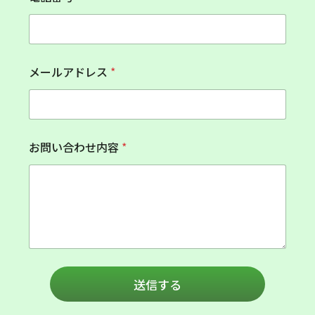
お
メールアドレス
*
問
い
合
わ
せ
内
お問い合わせ内容
*
容
お
問
い
合
わ
せ
内
容
送信する