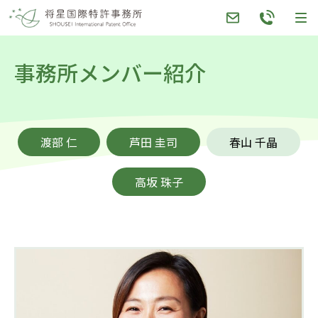
Skip
to
content
事務所メンバー紹介
渡部 仁
芦田 圭司
春山 千晶
高坂 珠子