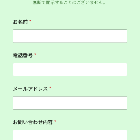
無断で開示することはございません。
お名前
*
*
電話番号
*
お
名
前
電
話
番
メールアドレス
*
号
お問い合わせ内容
*