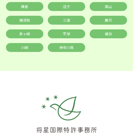
鎌倉
逗子
葉山
横須賀
三浦
藤沢
茅ヶ崎
平塚
横浜
川崎
神奈川県