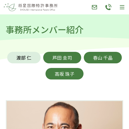
Skip
to
content
事務所メンバー紹介
渡部 仁
芦田 圭司
春山 千晶
高坂 珠子