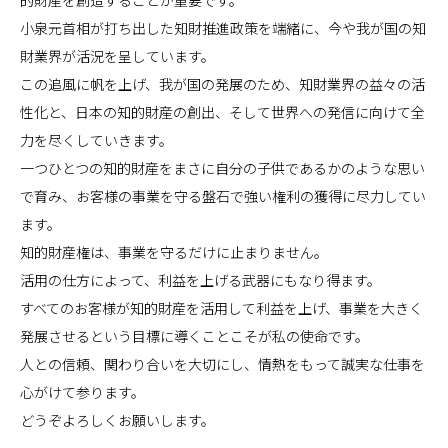
小泉元首相が打ち出した知財推進政策を端緒に、今や我が国の知
財業界が活況を呈しています。
この追風に帆を上げ、我が国の発展のため、知財業界の益々の活
性化と、日本の知的財産の創出、そして世界への発信に向けて全
力を尽くしていきます。
一つひとつの知的財産をまさに自分の子供であるかのような思い
で育み、お客様の事業を守る盤石で強い権利の獲得に尽力してい
ます。
知的財産権は、事業を守るだけに止まりません。
活用の仕方によって、利益を上げる武器にもなり得ます。
すべてのお客様が知的財産を活用して利益を上げ、事業を大きく
発展させるという目標に導くことこそが私の使命です。
人との信頼、関わり合いを大切にし、情熱をもって誠実な仕事を
心がけて参ります。
どうぞよろしくお願いします。