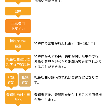
指示いただきます。
出願
出願費用
お支払い
特許庁での
特許庁で審査が行われます（6～10か月）
審査
特許庁から拒絶理由通知が届いた場合でも、
拒絶理由通知に
反論や意見を述べたり出願内容を補正したり
対する中間応答
することができます。
登録
拒絶
拒絶理由が解消されれば登録査定となりま
査定
査定
す。
登録料納付・権
登録査定後、登録料を納付することで商標権
利化
が発生します。