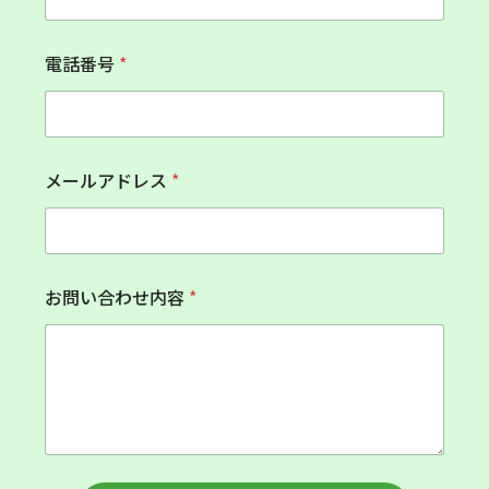
メ
電話番号
*
ー
ル
ア
ド
レ
ス
メールアドレス
*
お
名
前
お
名
前
お問い合わせ内容
*