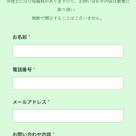
弁理士には守秘義務がありますので、お問い合わせ内容は厳重に
取り扱い、
無断で開示することはございません。
*
お名前
*
メ
ー
ル
ア
ド
レ
電話番号
*
ス
メールアドレス
*
お問い合わせ内容
*