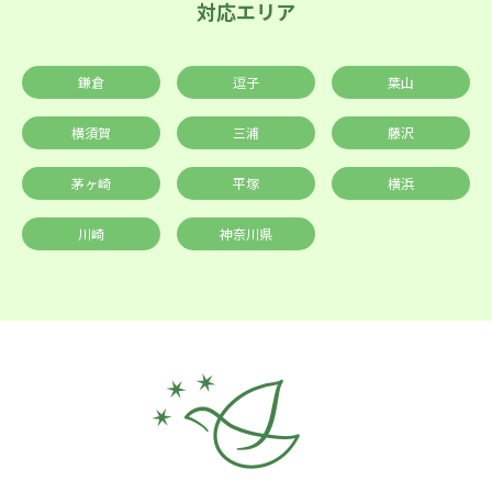
対応エリア
鎌倉
逗子
葉山
横須賀
三浦
藤沢
茅ヶ崎
平塚
横浜
川崎
神奈川県