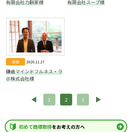
有限会社力餅家様
有限会社スープ様
商標
2020.11.27
鎌倉マインドフルネス・ラ
ボ株式会社様
投
1
2
3
稿
ナ
初めて商標取得
をお考えの方へ
ビ